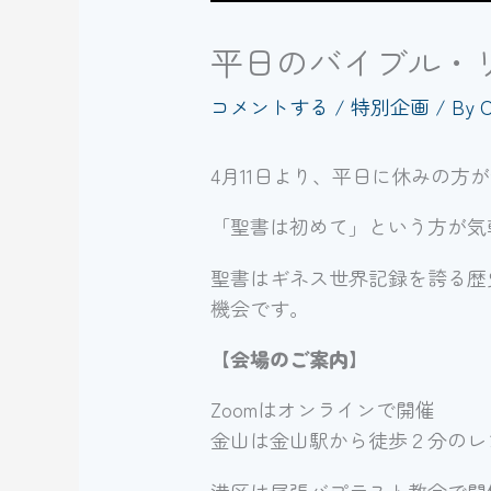
平日のバイブル・
コメントする
/
特別企画
/ By
C
4月11日より、平日に休みの
「聖書は初めて」という方が気
聖書はギネス世界記録を誇る歴
機会です。
【会場のご案内】
Zoomはオンラインで開催
金山は金山駅から徒歩２分のレ
港区は尾張バプテスト教会で開