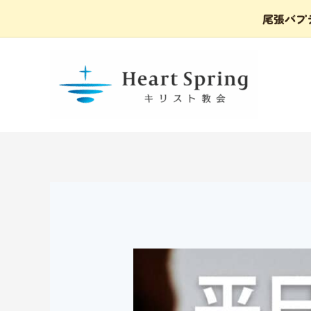
尾張バプテ
内
容
を
ス
キ
ッ
プ